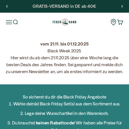
Skip to content
GRATIS-VERSAND in DE ab 40€
Feuerhand
Storeloca
Open navigation menu
Open search
Open 
vom 21.11. bis 01.12.2025
Black Week 2025
Hier wirst du ab dem 21.11.2025 über eine Woche lang die
besten Deals des Jahres finden. Sei gespannt und melde dich
zu unserem Newsletter an, um als erstes informiert zu werden.
So sicherst du dir die Black Friday Angebote
Wähle dein(e) Black Friday Set(s) aus dem Sortiment aus.
Lege deine Wunschartikel in den Warenkorb.
Du brauchst
keinen Rabattcode
! Wir haben alle Preise für