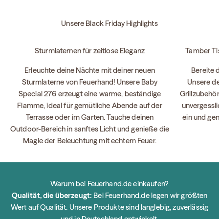
Unsere Black Friday Highlights
Sturmlaternen für zeitlose Eleganz
Tamber Ti
Erleuchte deine Nächte mit deiner neuen
Bereite d
Sturmlaterne von Feuerhand! Unsere Baby
Unsere de
Special 276 erzeugt eine warme, beständige
Grillzubehör
Flamme, ideal für gemütliche Abende auf der
unvergessli
Terrasse oder im Garten. Tauche deinen
ein und ge
Outdoor-Bereich in sanftes Licht und genieße die
Magie der Beleuchtung mit echtem Feuer.
Warum bei Feuerhand.de einkaufen?
Qualität, die überzeugt:
Bei Feuerhand.de legen wir größten
Wert auf Qualität. Unsere Produkte sind langlebig, zuverlässig
und in Deutschland entwickelt.