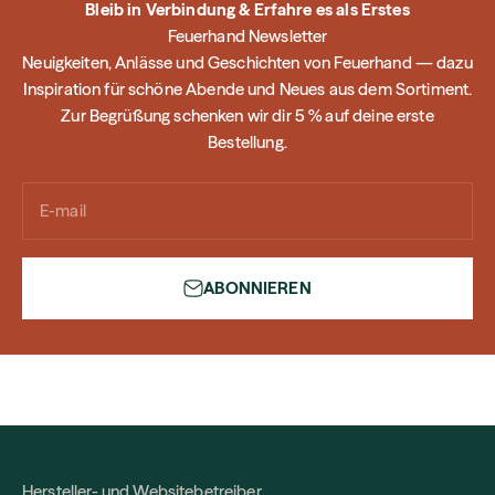
Bleib in Verbindung & Erfahre es als Erstes
Feuerhand Newsletter
Neuigkeiten, Anlässe und Geschichten von Feuerhand — dazu
Inspiration für schöne Abende und Neues aus dem Sortiment.
Zur Begrüßung schenken wir dir 5 % auf deine erste
Bestellung.
E-mail
ABONNIEREN
Hersteller- und Websitebetreiber