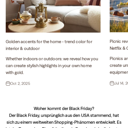
Picnic re
Golden accents for the home - trend color for
Netflix & C
interior & outdoor
Picnics a
Whether indoors or outdoors: we reveal how you
create un
can create stylish highlights in your own home
equipmen
with gold.
Jul 14, 
Oct 2, 2025
Woher kommt der Black Friday?
Der Black Friday, ursprünglich aus den USA stammend, hat
sich zu einem weltweiten Shopping-Phänomen entwickelt. Es