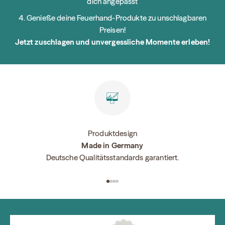
dich angepasst
Genieße deine Feuerhand-Produkte zu unschlagbaren
Preisen!
Jetzt zuschlagen und unvergessliche Momente erleben!
Produktdesign
Made in Germany
Deutsche Qualitätsstandards garantiert.
Go to item 1
Go to item 2
Go to item 3
Go to item 4