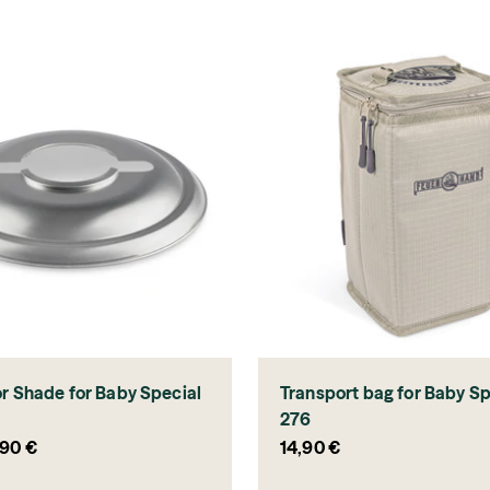
r Shade for Baby Special
Transport bag for Baby Sp
276
ce
Sale price
,90 €
14,90 €