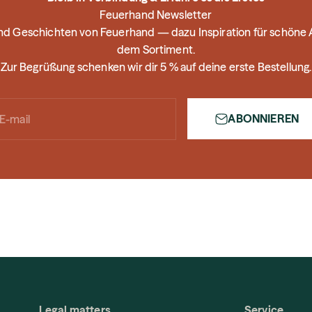
Feuerhand Newsletter
und Geschichten von Feuerhand — dazu Inspiration für schön
dem Sortiment.
Zur Begrüßung schenken wir dir 5 % auf deine erste Bestellung.
ABONNIEREN
E-mail
Legal matters
Service