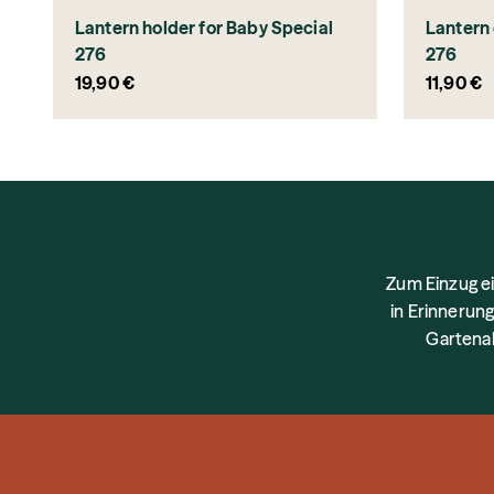
Lantern holder for Baby Special
Lantern 
276
276
Sale price
Sale pri
19,90 €
11,90 €
Zum Einzug e
in Erinnerung
Gartenab