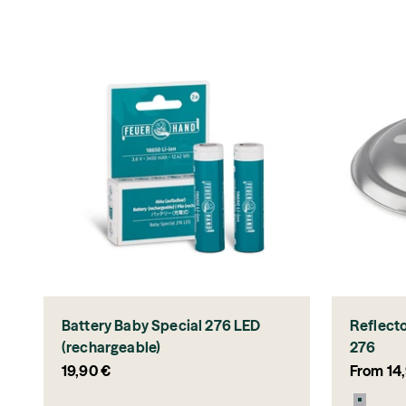
Battery Baby Special 276 LED
Reflecto
(rechargeable)
276
Sale price
Sale pri
19,90 €
From 14