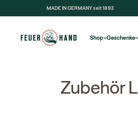
Skip to content
MADE IN GERMANY seit 1893
Feuerhand
Shop
Geschenke
Zubehör L