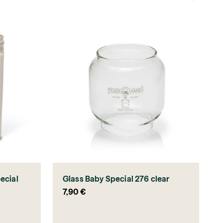
ecial
Glass Baby Special 276 clear
Sale price
7,90 €