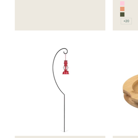
Zinc
Rosé
Soft P
Olive
+20