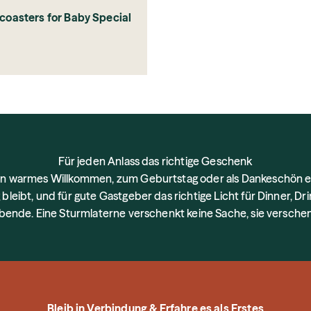
coasters for Baby Special
ce
Für jeden Anlass das richtige Geschenk
in warmes Willkommen, zum Geburtstag oder als Dankeschön ei
 bleibt, und für gute Gastgeber das richtige Licht für Dinner, Dr
ende. Eine Sturmlaterne verschenkt keine Sache, sie versche
Bleib in Verbindung & Erfahre es als Erstes