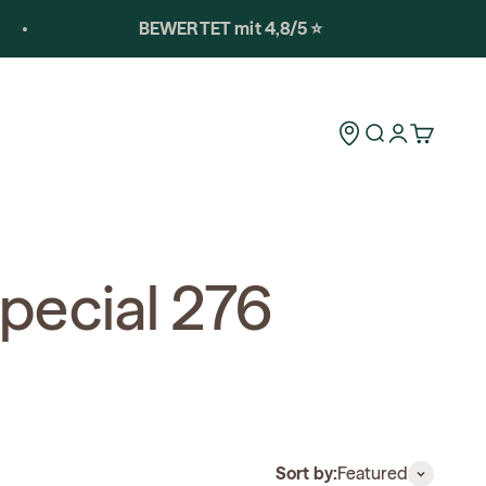
BEWERTET mit 4,8/5 ⭐️
Storelocator
Open search
Open accoun
Open car
pecial 276
Sort by:
Featured