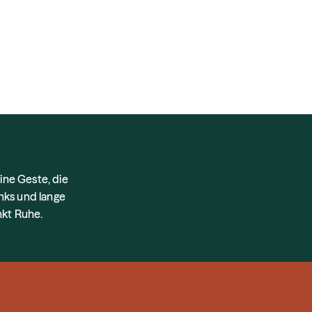
ne Geste, die
inks und lange
nkt Ruhe.