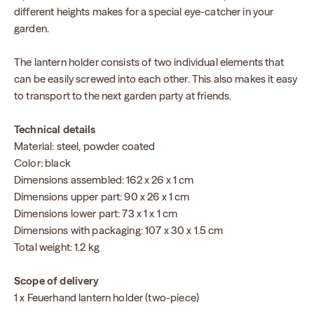
different heights makes for a special eye-catcher in your
garden.
The lantern holder consists of two individual elements that
can be easily screwed into each other. This also makes it easy
to transport to the next garden party at friends.
Technical details
Material: steel, powder coated
Color: black
Dimensions assembled: 162 x 26 x 1 cm
Dimensions upper part: 90 x 26 x 1 cm
Dimensions lower part: 73 x 1 x 1 cm
Dimensions with packaging: 107 x 30 x 1.5 cm
Total weight: 1.2 kg
Scope of delivery
1 x Feuerhand lantern holder (two-piece)