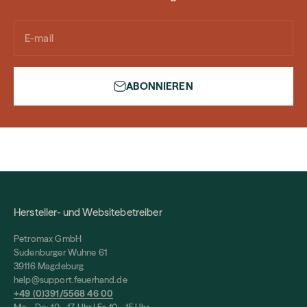
E-mail
ABONNIEREN
Hersteller- und Websitebetreiber
Petromax GmbH
Sudenburger Wuhne 61
39116 Magdeburg
help@support.feuerhand.de
+49 (0)391/5568 46 00