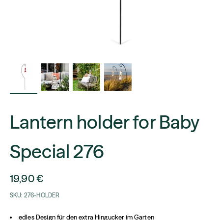
Lantern holder for Baby
Special 276
Sale price
19,90 €
SKU: 276-HOLDER
edles Design für den extra Hingucker im Garten