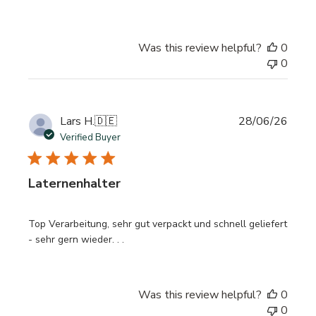
Was this review helpful?
0
0
Publi
Lars H.
🇩🇪
28/06/26
date
Verified Buyer
Laternenhalter
Top Verarbeitung, sehr gut verpackt und schnell geliefert
- sehr gern wieder. . .
Was this review helpful?
0
0