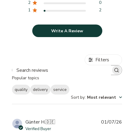
2
0
1
2
Write A Review
Filters
Search reviews
Popular topics
quality
delivery
service
Sort by
:
Most relevant
Publi
Günter H.
🇩🇪
01/07/26
date
Verified Buyer