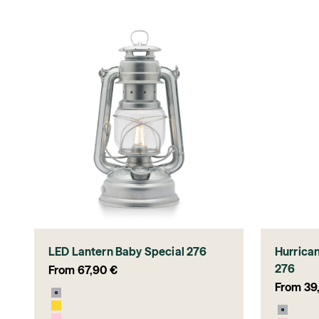
LED Lantern Baby Special 276
Hurrica
276
Sale price
From 67,90 €
Sale pri
From 39
Zinc
Signal Yellow
Zinc