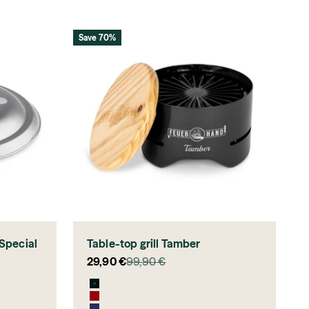
Save 70%
 Special
Table-top grill Tamber
Sale price
Regular price
29,90 €
99,90 €
Jet Black
Ruby Red