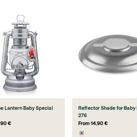
ne Lantern Baby Special
Reflector Shade for Baby
276
ce
Sale price
,90 €
From 14,90 €
Zinc