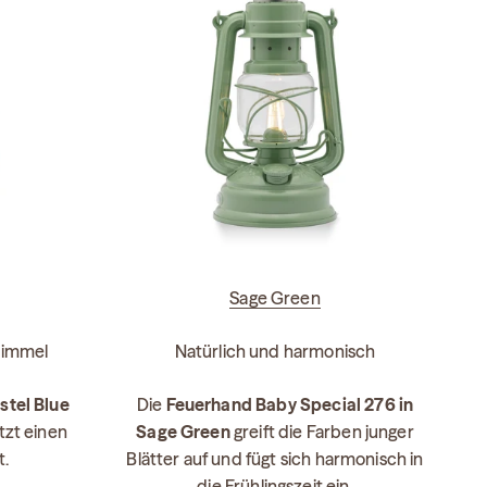
Sage Green
shimmel
Natürlich und harmonisch
stel Blue
Die
Feuerhand Baby Special 276 in
etzt einen
Sage Green
greift die Farben junger
t.
Blätter auf und fügt sich harmonisch in
die Frühlingszeit ein.