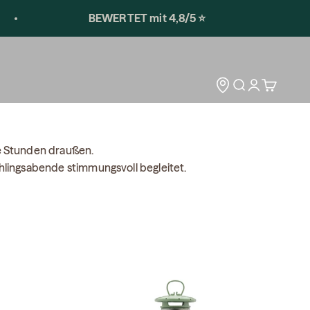
BEWERTET mit 4,8/5 ⭐️
Storelocator
Open search
Open accoun
Open car
he Stunden draußen.
hlingsabende stimmungsvoll begleitet.