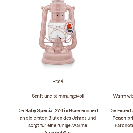
Rosé
Sanft und stimmungsvoll
Warm wie
Die
Baby Special 276 in Rosé
erinnert
Die
Feuerh
an die ersten Blüten des Jahres und
Peach
bri
sorgt für eine ruhige, warme
Farbnote
Atmosphäre.