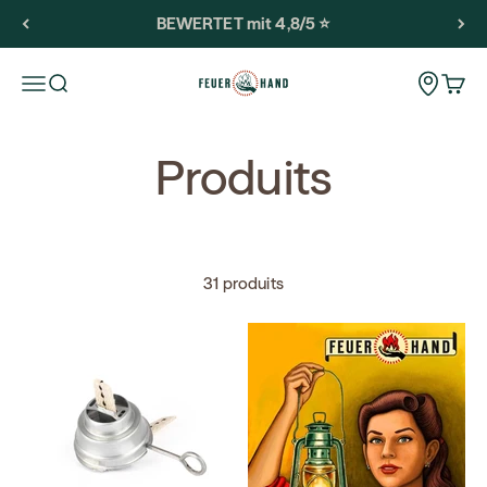
Passer au contenu
BEWERTET mit 4,8/5 ⭐️
Feuerhand
Storeloca
Ouvrir la navigation
Ouvrir la recherche
Voir l
Produits
31 produits