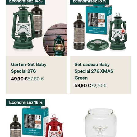
Economisez 14%
Economisez 18%
Garten-Set Baby
Set cadeau Baby
Special 276
Special 276 XMAS
Green
Prix de vente
Prix normal
49,90 €
57,80 €
Prix de vente
Prix normal
59,90 €
72,70 €
Economisez 18%