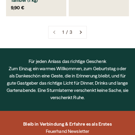
Tamber (1 kg)
Prix de vente
9,90 €
1 / 3
Für jeden Anlass das richtige Geschenk
Zum Einzug ein warmes Willkommen, zum Geburtstag oder
als Dankeschön eine Geste, die in Erinnerung bleibt, und für
gute Gastgeber das richtige Licht für Dinner, Drinks und lange
Gartenabende. Eine Sturmlaterne verschenkt keine Sache, sie
verschenkt Ruhe.
Bleib in Verbindung & Erfahre es als Erstes
Feuerhand Newsletter