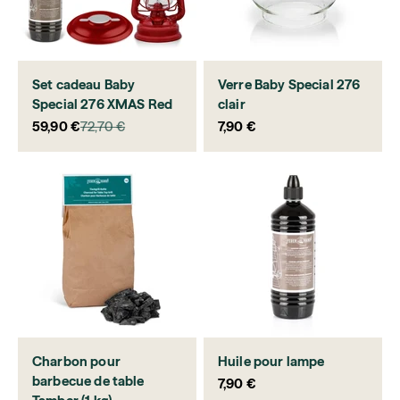
Set cadeau Baby
Verre Baby Special 276
Special 276 XMAS Red
clair
Prix de vente
Prix normal
Prix de vente
59,90 €
72,70 €
7,90 €
Charbon pour
Huile pour lampe
barbecue de table
Prix de vente
7,90 €