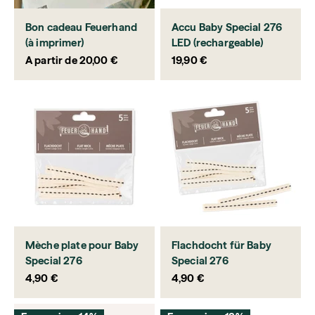
Bon cadeau Feuerhand
Accu Baby Special 276
(à imprimer)
LED (rechargeable)
Prix de vente
Prix de vente
A partir de 20,00 €
19,90 €
Mèche plate pour Baby
Flachdocht für Baby
Special 276
Special 276
Prix de vente
Prix de vente
4,90 €
4,90 €