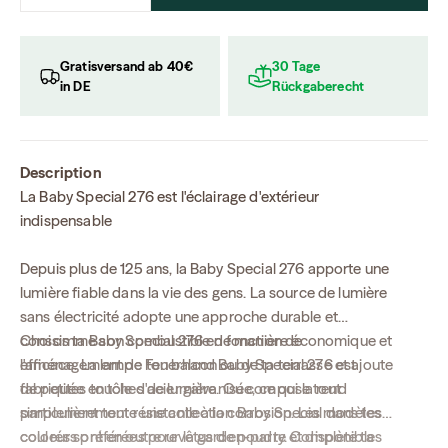
Gratisversand ab 40€
30 Tage
in DE
Rückgaberecht
Description
La Baby Special 276 est l'éclairage d'extérieur
indispensable
Depuis plus de 125 ans, la Baby Special 276 apporte
une
lumière fiable
dans la vie des gens. La source de lumière
sans électricité adopte une approche durable et
consomme son combustible de manière économique et
Choisis ta Baby Special 276 en fonction de
efficace. La lampe Feuerhand Baby Special 276 est
l'aménagement de ton balcon ou de ta terrasse et ajoute
fabriquée en tôle d'acier galvanisée, ce qui la rend
de petites touches de lumière. Ou compose tout
particulièrement résistante à la corrosion. Les modèles
simplement toute une
collection Baby Special dans tes
colorés sont en outre revêtus de poudre et disponibles
couleurs préférées
pour la garden-party. Complète ta