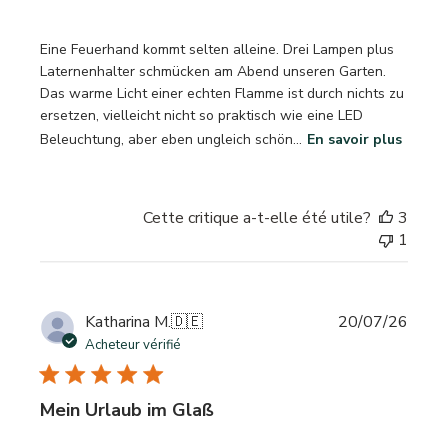
Eine Feuerhand kommt selten alleine. Drei Lampen plus
Laternenhalter schmücken am Abend unseren Garten.
Das warme Licht einer echten Flamme ist durch nichts zu
ersetzen, vielleicht nicht so praktisch wie eine LED
Beleuchtung, aber eben ungleich schön...
En savoir plus
Cette critique a-t-elle été utile?
3
1
Date
Katharina M.
🇩🇪
20/07/26
de
Acheteur vérifié
publi
Mein Urlaub im Glaß