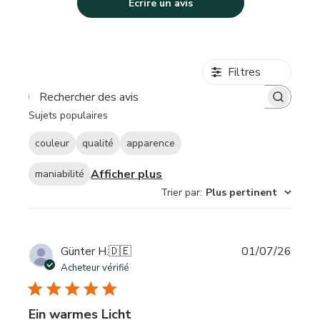
Écrire un avis
Filtres
Rechercher des avis
Sujets populaires
couleur
qualité
apparence
Afficher plus
maniabilité
Trier par
:
Plus pertinent
Date
Günter H.
🇩🇪
01/07/26
de
Acheteur vérifié
publi
Ein warmes Licht