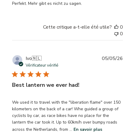
Perfekt. Mehr gibt es nicht zu sagen.
Cette critique a-t-elle été utile?
0
0
Date
Ivo
🇳🇱
05/05/26
de
Vérificateur vérifié
publi
Best lantern we ever had!
We used it to travel with the "liberation flame" over 150
kilometers on the back of a car! Whe guided a group of
cyclists by car, as race bikes have no place for the
lantern the car took it. Up to 60km/h over bumpy roads
across the Netherlands, from ...
En savoir plus