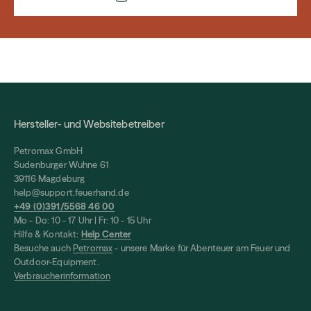
Hersteller- und Websitebetreiber
Petromax GmbH
Sudenburger Wuhne 61
39116 Magdeburg
help@support.feuerhand.de
+49 (0)391/5568 46 00
Mo - Do: 10 - 17 Uhr | Fr: 10 - 15 Uhr
Hilfe & Kontakt:
Help Center
Besuche auch
Petromax
- unsere Marke für Abenteuer am Feuer und
Outdoor-Equipment.
Verbraucherinformation