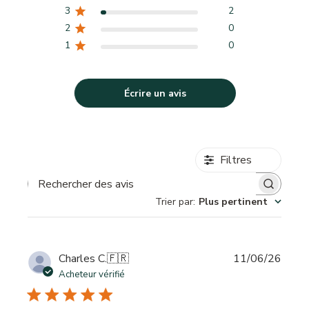
3
2
2
0
1
0
Écrire un avis
Filtres
Rechercher des avis
Trier par
:
Plus pertinent
Date
Charles C.
🇫🇷
11/06/26
de
Acheteur vérifié
publi