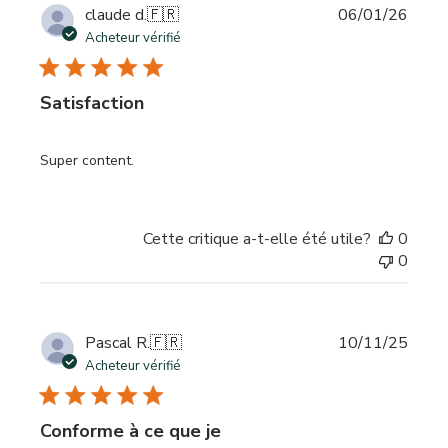
Date
claude d.
🇫🇷
06/01/26
de
Acheteur vérifié
publi
Satisfaction
Super content.
Cette critique a-t-elle été utile?
0
0
Date
Pascal R.
🇫🇷
10/11/25
de
Acheteur vérifié
publi
Conforme à ce que je