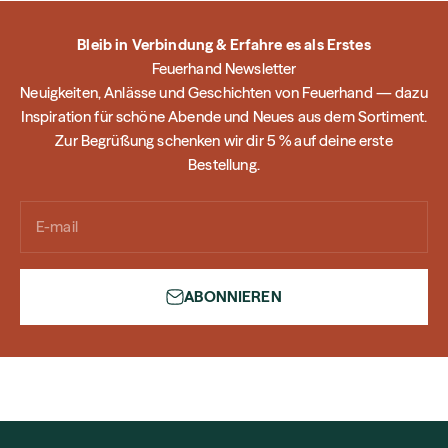
Bleib in Verbindung & Erfahre es als Erstes
Feuerhand Newsletter
Neuigkeiten, Anlässe und Geschichten von Feuerhand — dazu
Inspiration für schöne Abende und Neues aus dem Sortiment.
Zur Begrüßung schenken wir dir 5 % auf deine erste
Bestellung.
E-mail
ABONNIEREN