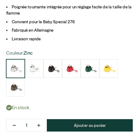
Poignée tournante intégrée pour un réglage facile de la taille de la
flamme
Convient pour le Baby Special 276
Fabriqué en Allemagne
Livraison rapide
Couleur:
Zinc
Zinc
Pure White
Jet Black
Ruby Red
Moss Green
Signal Yellow
Olive
En stock
Ajouter au panier