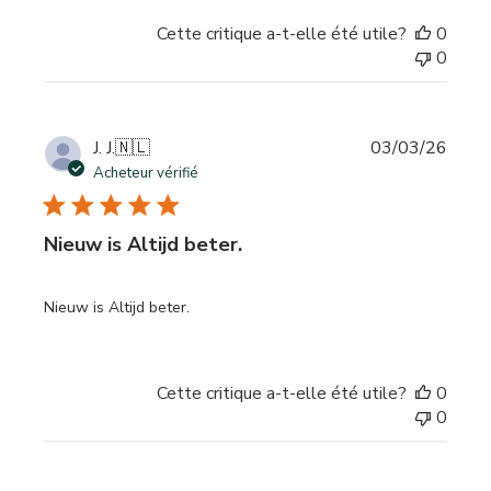
Cette critique a-t-elle été utile?
0
0
Date
J. J.
🇳🇱
03/03/26
de
Acheteur vérifié
publi
Nieuw is Altijd beter.
Nieuw is Altijd beter.
Cette critique a-t-elle été utile?
0
0