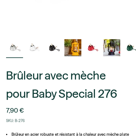
Brûleur avec mèche
pour Baby Special 276
Prix de vente
7,90 €
SKU: B-276
Brûleur en acier robuste et résistant à la chaleur avec mèche plate