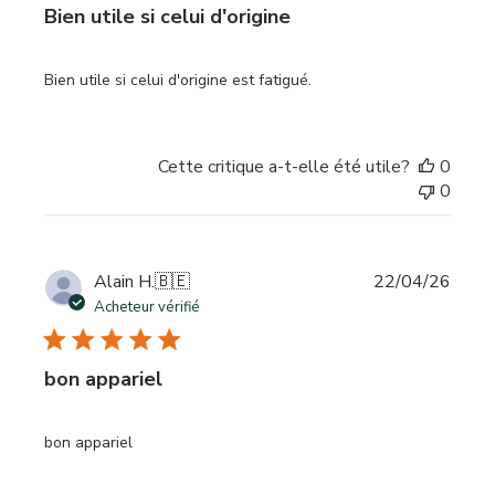
Bien utile si celui d'origine
Bien utile si celui d'origine est fatigué.
Cette critique a-t-elle été utile?
0
0
Date
Alain H.
🇧🇪
22/04/26
de
Acheteur vérifié
publi
bon appariel
bon appariel