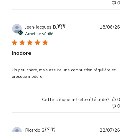
0
Date
Jean-Jacques B.
🇫🇷
18/06/26
de
Acheteur vérifié
publi
Inodore
Un peu chère, mais assure une combustion régulière et
presque inodore
Cette critique a-t-elle été utile?
0
0
Date
Ricardo S.
🇵🇹
22/07/26