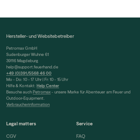
Hersteller- und Websitebetreiber
Petromax GmbH
Sudenburger Wuhne 61
39116 Magdeburg
help@support.feuerhand.de
+49 (0)391/5568 46 00
Mo - Do: 10 - 17 Uhr | Fr: 10 - 15 Uhr
Hilfe & Kontakt:
Help Center
Besuche auch
Petromax
- unsere Marke für Abenteuer am Feuer und
Outdoor-Equipment.
Verbraucherinformation
Legal matters
Service
CGV
FAQ