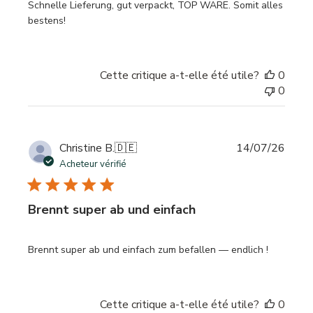
Schnelle Lieferung, gut verpackt, TOP WARE. Somit alles
bestens!
Cette critique a-t-elle été utile?
0
0
Date
Christine B.
🇩🇪
14/07/26
de
Acheteur vérifié
publi
Brennt super ab und einfach
Brennt super ab und einfach zum befallen — endlich !
Cette critique a-t-elle été utile?
0