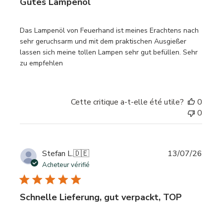
Gutes Lampenöl
Das Lampenöl von Feuerhand ist meines Erachtens nach
sehr geruchsarm und mit dem praktischen Ausgießer
lassen sich meine tollen Lampen sehr gut befüllen. Sehr
zu empfehlen
Cette critique a-t-elle été utile?
0
0
Date
Stefan L.
🇩🇪
13/07/26
de
Acheteur vérifié
publi
Schnelle Lieferung, gut verpackt, TOP