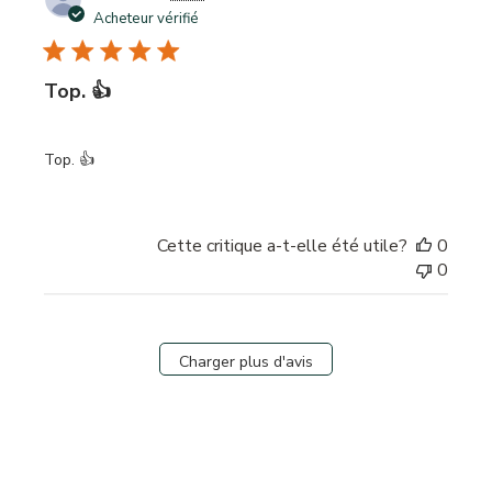
de
Acheteur vérifié
publi
Top. 👍
Top. 👍
Cette critique a-t-elle été utile?
0
0
Charger plus d'avis