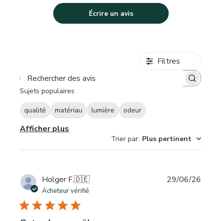
Écrire un avis
Filtres
Rechercher des avis
Sujets populaires
qualité
matériau
lumière
odeur
Afficher plus
Trier par
:
Plus pertinent
Date
Holger F.
🇩🇪
29/06/26
de
Acheteur vérifié
publi