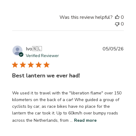
Was this review helpful?
0
0
Publi
Ivo
🇳🇱
05/05/26
date
Verified Reviewer
Best lantern we ever had!
We used it to travel with the "liberation flame" over 150
kilometers on the back of a car! Whe guided a group of
cyclists by car, as race bikes have no place for the
lantern the car took it. Up to 60km/h over bumpy roads
across the Netherlands, from ...
Read more