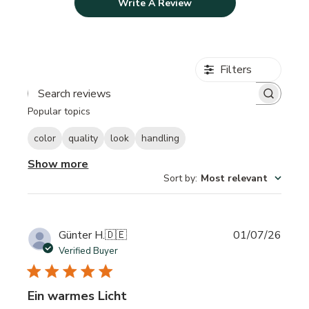
Write A Review
Filters
Search reviews
Popular topics
color
quality
look
handling
Show more
Sort by
:
Most relevant
Publi
Günter H.
🇩🇪
01/07/26
date
Verified Buyer
Ein warmes Licht