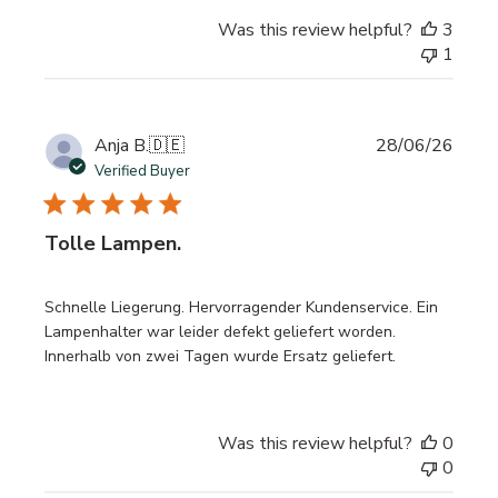
Was this review helpful?
3
1
Publi
Anja B.
🇩🇪
28/06/26
date
Verified Buyer
Tolle Lampen.
Schnelle Liegerung. Hervorragender Kundenservice. Ein
Lampenhalter war leider defekt geliefert worden.
Innerhalb von zwei Tagen wurde Ersatz geliefert.
Was this review helpful?
0
0