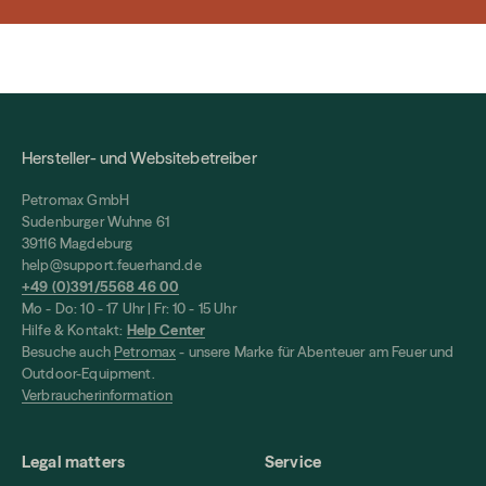
Hersteller- und Websitebetreiber
Petromax GmbH
Sudenburger Wuhne 61
39116 Magdeburg
help@support.feuerhand.de
+49 (0)391/5568 46 00
Mo - Do: 10 - 17 Uhr | Fr: 10 - 15 Uhr
Hilfe & Kontakt:
Help Center
Besuche auch
Petromax
- unsere Marke für Abenteuer am Feuer und
Outdoor-Equipment.
Verbraucherinformation
Legal matters
Service