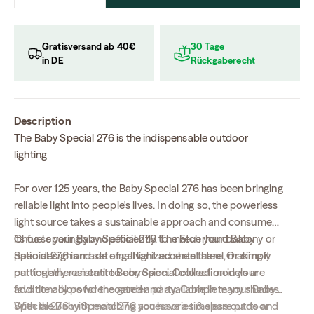
Gratisversand ab 40€
30 Tage
in DE
Rückgaberecht
Description
The Baby Special 276 is the indispensable outdoor
lighting
For over 125 years, the Baby Special 276 has been bringing
reliable light
into people's lives. In doing so, the powerless
light source takes a sustainable approach and consumes
its fuel sparingly and efficiently. The Feuerhand Baby
Choose your Baby Special 276 to match your balcony or
Special 276 is made of galvanized sheet steel, making it
patio design and set small light accents there. Or simply
particularly resistant to corrosion. Colored models are
put together an entire
Baby Special collection in your
additionally powder coated and available in many shades.
favorite colors
for the garden party. Complete your Baby
With the Baby Special 276 you have a
Special 276 with matching accessories & spare parts and
timeless outdoor