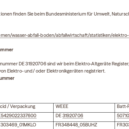
ionen finden Sie beim Bundesministerium für Umwelt, Natursc
en/wasser-abfall-boden/abfallwirtschaft/statistiken/elektro
nummer
snummer DE 31920706 sind wir beim Elektro-Altgeräte Register
von Elektro- und/ oder Elektronikgeräten registriert.
nummer
cid / Verpackung
WEEE
Batt-
E5429022337600
DE
31920706
5071
R303469_01MKLO
FR348448_05BUHZ
FR30