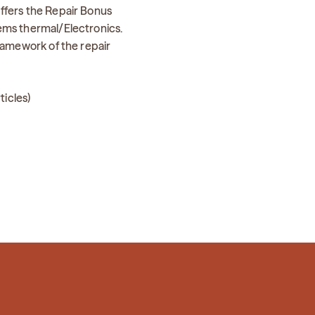
ffers the Repair Bonus
ems thermal/Electronics.
ramework of the repair
ticles)