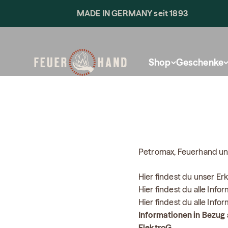
Lichtblicke für 
Skip to content
MADE IN GERMANY seit 1893
Feuerhand
Shop
Geschenke
Petromax, Feuerhand un
Hier findest du unser Erk
Hier findest du alle Inf
Hier findest du alle Inf
Informationen in Bezug 
ElektroG