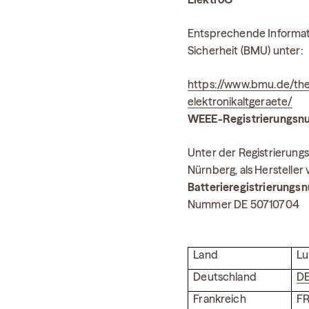
Entsprechende Informat
Sicherheit (BMU) unter:
https://www.bmu.de/them
elektronikaltgeraete/
WEEE-Registrierungs
Unter der Registrierung
Nürnberg, als Hersteller 
Batterier
egistrierungs
Nummer DE 50710704
Land
Lu
Deutschland
D
Frankreich
F