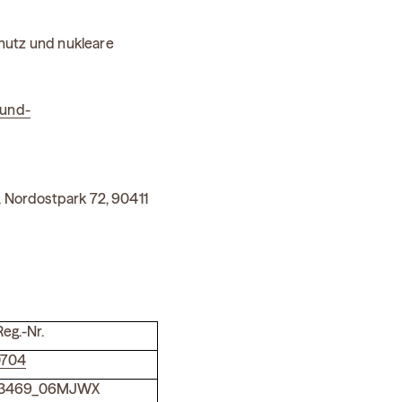
hutz und nukleare
-und-
, Nordostpark 72, 90411
Reg.-Nr.
0704
3469_06MJWX