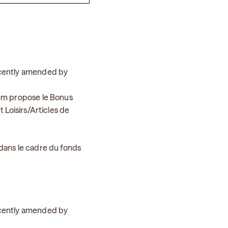
ecently amended by
tem propose le Bonus
 Loisirs/Articles de
dans le cadre du fonds
ecently amended by