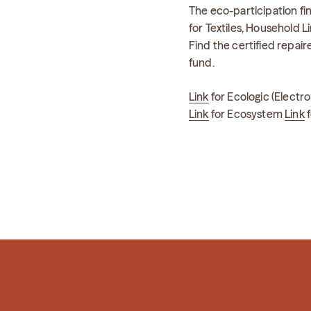
The eco-participation fi
for Textiles, Household 
Find the certified repai
fund.
Link
for Ecologic (Electr
Link
for Ecosystem
Link