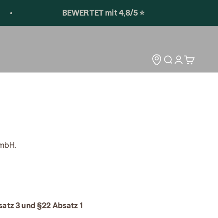
BEWERTET mit 4,8/5 ⭐️
Storelocator
Open search
Open accoun
Open car
GmbH.
satz 3 und §22 Absatz 1