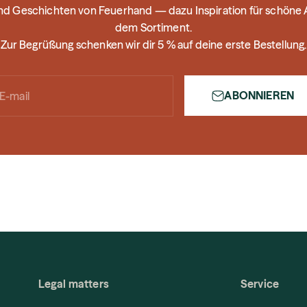
und Geschichten von Feuerhand — dazu Inspiration für schön
dem Sortiment.
Zur Begrüßung schenken wir dir 5 % auf deine erste Bestellung.
ABONNIEREN
E-mail
Legal matters
Service