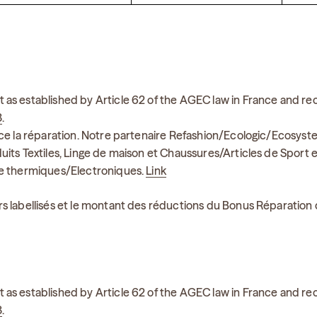
 as established by Article 62 of the AGEC law in France and r
3
.
nce la réparation. Notre partenaire Refashion/Ecologic/Ecosys
its Textiles, Linge de maison et Chaussures/Articles de Sport et
ge thermiques/Electroniques.
Link
s labellisés et le montant des réductions du Bonus Réparation 
 as established by Article 62 of the AGEC law in France and r
3
.