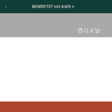
BEWERTET mit 4,8/5 ⭐️
Storelocator
Open search
Open accoun
Open car