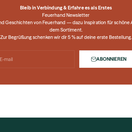
Bleib in Verbindung & Erfahre es als Erstes
Feuerhand Newsletter
und Geschichten von Feuerhand — dazu Inspiration für schön
dem Sortiment.
Zur Begrüßung schenken wir dir 5 % auf deine erste Bestellung.
ABONNIEREN
E-mail