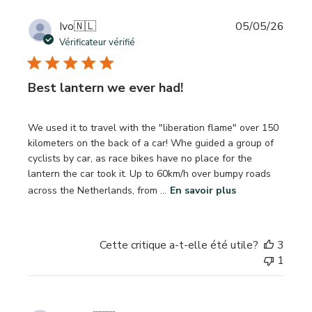
Date
Ivo
🇳🇱
05/05/26
de
Vérificateur vérifié
publi
Best lantern we ever had!
We used it to travel with the "liberation flame" over 150
kilometers on the back of a car! Whe guided a group of
cyclists by car, as race bikes have no place for the
lantern the car took it. Up to 60km/h over bumpy roads
across the Netherlands, from ...
En savoir plus
Cette critique a-t-elle été utile?
3
1