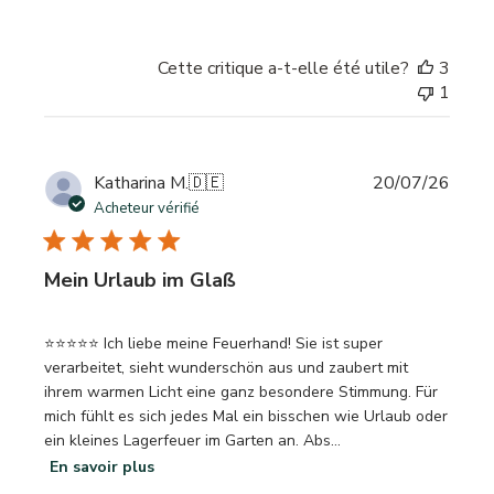
Cette critique a-t-elle été utile?
3
1
Date
Katharina M.
🇩🇪
20/07/26
de
Acheteur vérifié
publi
Mein Urlaub im Glaß
⭐⭐⭐⭐⭐ Ich liebe meine Feuerhand! Sie ist super
verarbeitet, sieht wunderschön aus und zaubert mit
ihrem warmen Licht eine ganz besondere Stimmung. Für
mich fühlt es sich jedes Mal ein bisschen wie Urlaub oder
ein kleines Lagerfeuer im Garten an. Abs...
En savoir plus