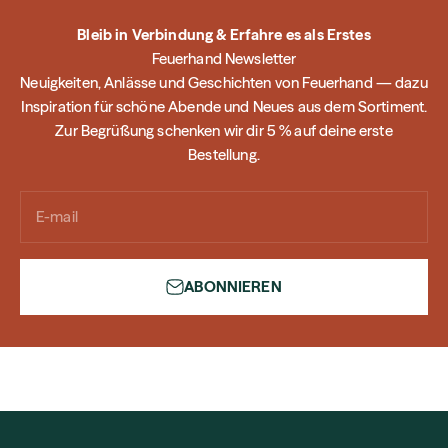
Bleib in Verbindung & Erfahre es als Erstes
Feuerhand Newsletter
Neuigkeiten, Anlässe und Geschichten von Feuerhand — dazu
Inspiration für schöne Abende und Neues aus dem Sortiment.
Zur Begrüßung schenken wir dir 5 % auf deine erste
Bestellung.
E-mail
ABONNIEREN