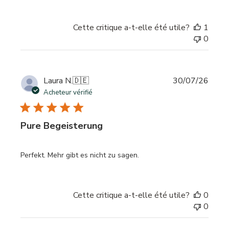
Cette critique a-t-elle été utile?
1
0
Date
Laura N.
🇩🇪
30/07/26
de
Acheteur vérifié
publi
Pure Begeisterung
Perfekt. Mehr gibt es nicht zu sagen.
Cette critique a-t-elle été utile?
0
0