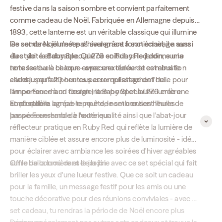
festive dans la saison sombre et convient parfaitement
comme cadeau de Noël. Fabriquée en Allemagne depuis
1893, cette lanterne est un véritable classique qui illumine
les sombres journées d'hiver grâce à son éclairage sans
Ce set de Noël n'est pas seulement fonctionnel, il a aussi
électricité et durable. Que ce soit dans le jardin, sur la
du style : la Baby Special 276 en Ruby Red donne une
terrasse ou le balcon - avec une durée de combustion
note festive à chaque espace extérieur et est ainsi le
allant jusqu'à 20 heures par remplissage de l'huile pour
cadeau parfait pour tous ceux qui attachent de
lampe Feuerhand fournie, la Baby Special 276 crée une
l'importance à un design intemporel et à une lumière
atmosphère agréable pour de nombreuses heures
confortable.
En plus de la lampe-tempête, le set contient l'huile de
passées ensemble à l'extérieur.
lampe Feuerhand de haute qualité ainsi que l'abat-jour
réflecteur pratique en Ruby Red qui reflète la lumière de
manière ciblée et assure encore plus de luminosité - idéal
pour éclairer avec ambiance les soirées d'hiver agréables
sur le balcon ou dans le jardin.
Offre de la lumière et de la joie avec ce set spécial qui fait
briller les yeux d'une lueur festive. Que ce soit un cadeau
pour la famille, un message festif pour les amis ou une
touche décorative pour des réunions conviviales - avec ce
set cadeau, tu rendras la période de Noël encore plus