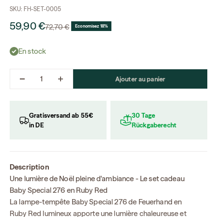
SKU: FH-SET-0005
Prix de vente
59,90 €
Prix normal
72,70 €
Economisez 18%
En stock
Ajouter au panier
Gratisversand ab 55€
30 Tage
in DE
Rückgaberecht
Description
Une lumière de Noël pleine d'ambiance - Le set cadeau
Baby Special 276 en Ruby Red
La lampe-tempête Baby Special 276 de Feuerhand en
Ruby Red lumineux apporte une lumière chaleureuse et