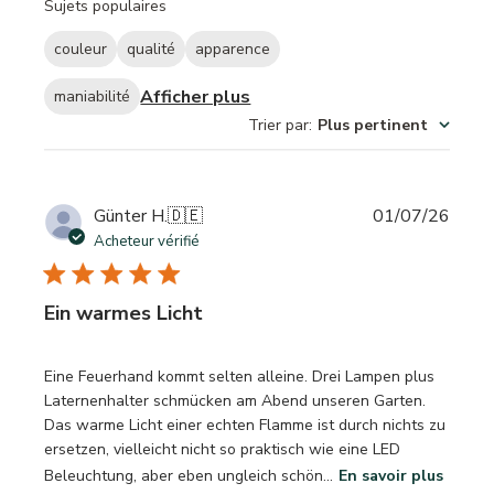
Sujets populaires
couleur
qualité
apparence
Afficher plus
maniabilité
Trier par
:
Plus pertinent
Date
Günter H.
🇩🇪
01/07/26
de
Acheteur vérifié
publi
Ein warmes Licht
Eine Feuerhand kommt selten alleine. Drei Lampen plus
Laternenhalter schmücken am Abend unseren Garten.
Das warme Licht einer echten Flamme ist durch nichts zu
ersetzen, vielleicht nicht so praktisch wie eine LED
Beleuchtung, aber eben ungleich schön...
En savoir plus