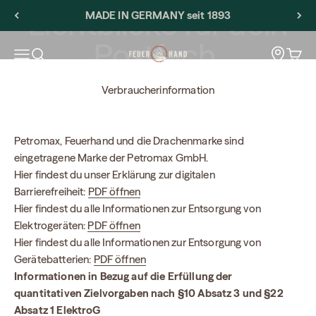
Passer au contenu
Lichtblicke für dein
MADE IN GERMANY seit 1893
Postfach.
Feuerhand
Storeloca
Ouvrir la navigation
Ouvrir la recherche
Voir l
Verbraucherinformation
Petromax, Feuerhand und die Drachenmarke sind
eingetragene Marke der Petromax GmbH.
Hier findest du unser Erklärung zur digitalen
Barrierefreiheit:
PDF öffnen
Hier findest du alle Informationen zur Entsorgung von
Elektrogeräten:
PDF öffnen
Hier findest du alle Informationen zur Entsorgung von
Gerätebatterien:
PDF öffnen
Informationen in Bezug auf die Erfüllung der
quantitativen Zielvorgaben nach §10 Absatz 3 und §22
Absatz 1 ElektroG