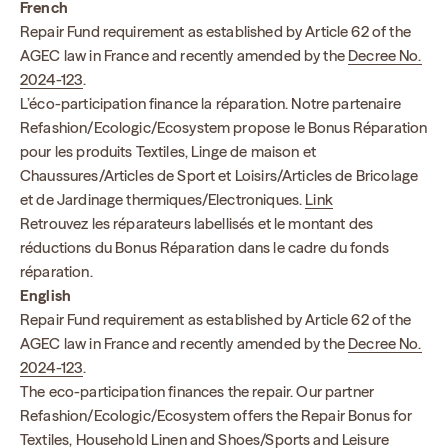
French
Repair Fund requirement as established by Article 62 of the
AGEC law in France and recently amended by the
Decree No.
2024-123
.
L’éco-participation finance la réparation. Notre partenaire
Refashion/Ecologic/Ecosystem propose le Bonus Réparation
pour les produits Textiles, Linge de maison et
Chaussures/Articles de Sport et Loisirs/Articles de Bricolage
et de Jardinage thermiques/Electroniques.
Link
Retrouvez les réparateurs labellisés et le montant des
réductions du Bonus Réparation dans le cadre du fonds
réparation.
English
Repair Fund requirement as established by Article 62 of the
AGEC law in France and recently amended by the
Decree No.
2024-123
.
The eco-participation finances the repair. Our partner
Refashion/Ecologic/Ecosystem offers the Repair Bonus for
Textiles, Household Linen and Shoes/Sports and Leisure