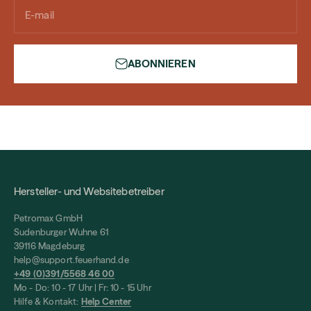
E-mail
ABONNIEREN
Hersteller- und Websitebetreiber
Petromax GmbH
Sudenburger Wuhne 61
39116 Magdeburg
help@support.feuerhand.de
+49 (0)391/5568 46 00
Mo - Do: 10 - 17 Uhr | Fr: 10 - 15 Uhr
Hilfe & Kontakt:
Help Center