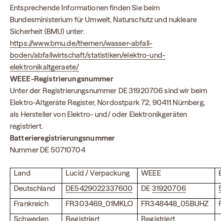
Entsprechende Informationen finden Sie beim
Bundesministerium für Umwelt, Naturschutz und nukleare
Sicherheit (BMU) unter:
https://www.bmu.de/themen/wasser-abfall-
boden/abfallwirtschaft/statistiken/elektro-und-
elektronikaltgeraete/
WEEE-Registrierungsnummer
Unter der Registrierungsnummer DE 31920706 sind wir beim
Elektro-Altgeräte Register, Nordostpark 72, 90411 Nürnberg,
als Hersteller von Elektro- und/ oder Elektronikgeräten
registriert.
Batterier
egistrierungsnummer
Nummer DE 50710704
Land
Lucid / Verpackung
WEEE
Deutschland
DE5429022337600
DE
31920706
Frankreich
FR303469_01MKLO
FR348448_05BUHZ
Schweden
Registriert
Registriert