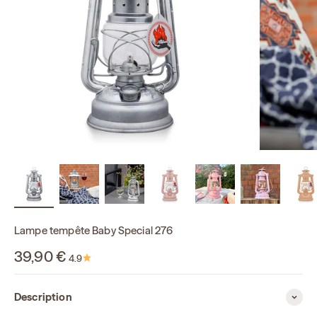
Lampe tempête Baby Special 276
Prix de vente
39,90 €
4.9
Description