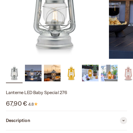
Lanterne LED Baby Special 276
Prix de vente
67,90 €
4.8
Description