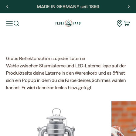
Passer au contenu
MADE IN GERMANY seit 1893
Feuerhand
Storeloca
Ouvrir la navigation
Ouvrir la recherche
Voir l
Gratis Reflektorschirm zu jeder Laterne
Wähle zwischen Sturmlaterne und LED-Laterne, lege auf der
Produktseite deine Laterne in den Warenkorb und es öffnet
sich ein PopUp in dem du die Farbe deines Schirmes wählen
kannst. Er wird dann kostenlos hinzugefügt.