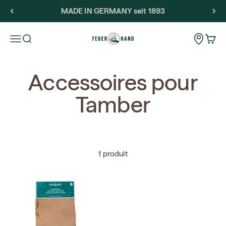
Passer au contenu
MADE IN GERMANY seit 1893
Feuerhand
Storeloca
Ouvrir la navigation
Ouvrir la recherche
Voir l
Accessoires pour
Tamber
1 produit