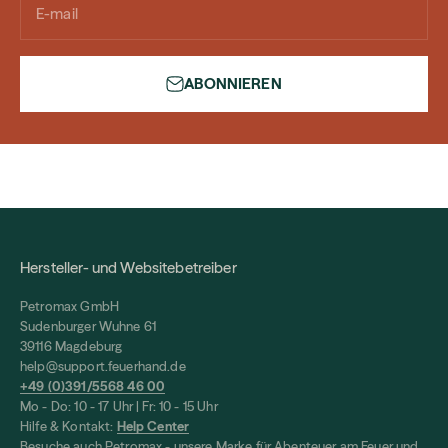
E-mail
ABONNIEREN
Hersteller- und Websitebetreiber
Petromax GmbH
Sudenburger Wuhne 61
39116 Magdeburg
help@support.feuerhand.de
+49 (0)391/5568 46 00
Mo - Do: 10 - 17 Uhr | Fr: 10 - 15 Uhr
Hilfe & Kontakt:
Help Center
Besuche auch
Petromax
- unsere Marke für Abenteuer am Feuer und