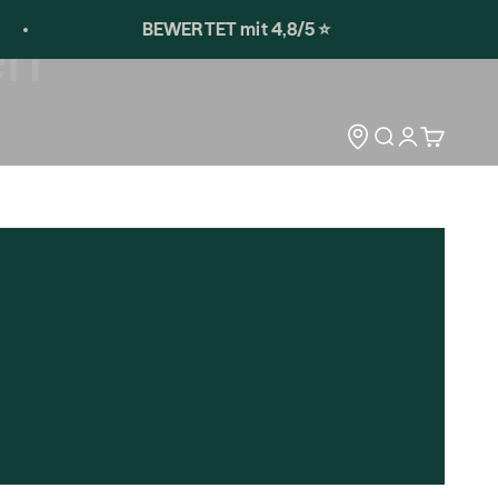
BEWERTET mit 4,8/5 ⭐️
en
Storelocator
Open search
Open accoun
Open car