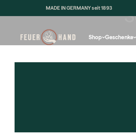
Skip to content
MADE IN GERMANY seit 1893
S
Feuerhand
Shop
Geschenke