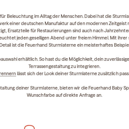
für Beleuchtung im Alltag der Menschen. Dabei hat die Sturmla
andwerk einer deutschen Manufaktur auf den modernen Zeitgeist 
igt, Ersatzteile für Restaurierungen sind auch nach Jahrzehnten
chtet jeden geselligen Abend unter freiem Himmel. Mit ihrer 
 Detail ist die Feuerhand Sturmlaterne ein meisterhaftes Beisp
auswahl erhältlich. So hast du die Möglichkeit, dein zuverlässig
Terrassengestaltung zu integrieren.
Brennern
lässt sich der Look deiner Sturmlaterne zusätzlich pas
staltung deiner Sturmlaterne, bieten wir die Feuerhand Baby 
Wunschfarbe auf direkte Anfrage an.