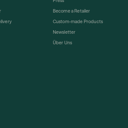
Press
r
Become a Retailer
livery
Custom-made Products
Newsletter
Über Uns