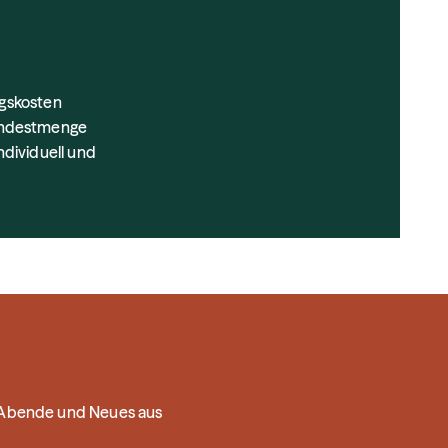
ngskosten
Mindestmenge
dividuell und
e Abende und Neues aus