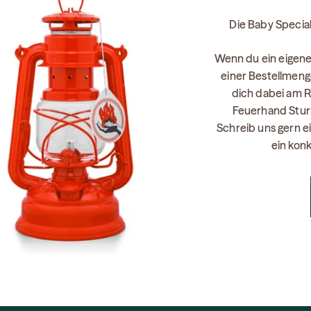
Die Baby Specia
Wenn du ein eigen
einer Bestellmeng
dich dabei am R
Feuerhand Stur
Schreib uns gern e
ein kon